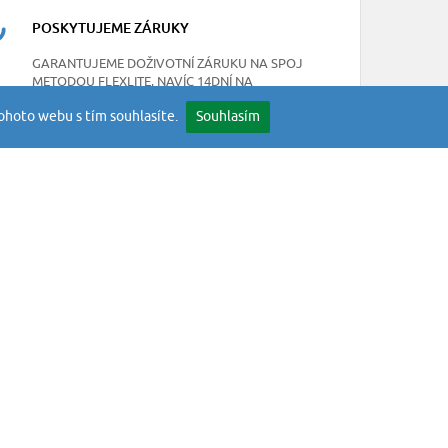
POSKYTUJEME ZÁRUKY
GARANTUJEME DOŽIVOTNÍ ZÁRUKU NA SPOJ
METODOU FLEXLITE, NAVÍC 14DNÍ NA
JAKOUKOLIV SKRYTOU VADU
ohoto webu s tím souhlasíte.
Souhlasím
NEWSLETTER
mínky
Odebírejte naše novinky
okies