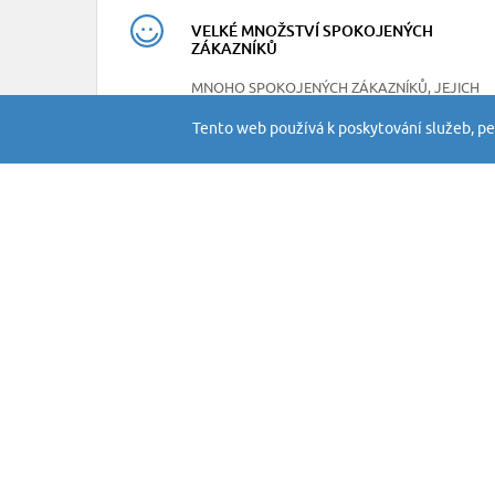
VELKÉ MNOŽSTVÍ SPOKOJENÝCH
ZÁKAZNÍKŮ
MNOHO SPOKOJENÝCH ZÁKAZNÍKŮ, JEJICH
RECENZE NAJDETE NA NAŠEM FACEBOOKU
Tento web používá k poskytování služeb, pe