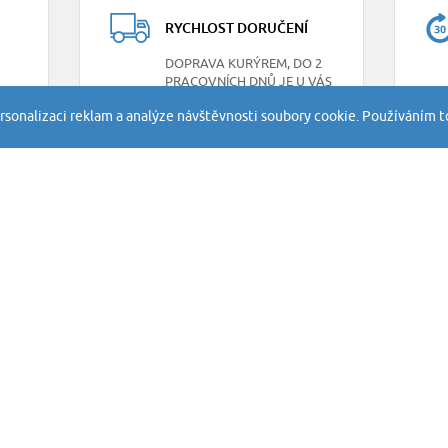
RYCHLOST DORUČENÍ
DOPRAVA KURÝREM, DO 2
PRACOVNÍCH DNŮ JE U VÁS
rsonalizaci reklam a analýze návštěvnosti soubory cookie. Používáním t
INFORMACE
SLUŽBY
FlexLite Technology
Obchodní pod
FAQ - časté dotazy
Soukromí a co