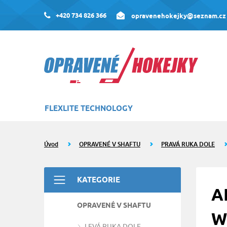
+420 734 826 366
opravenehokejky@seznam.cz
FLEXLITE TECHNOLOGY
Úvod
OPRAVENÉ V SHAFTU
PRAVÁ RUKA DOLE
KATEGORIE
A
OPRAVENÉ V SHAFTU
W
LEVÁ RUKA DOLE