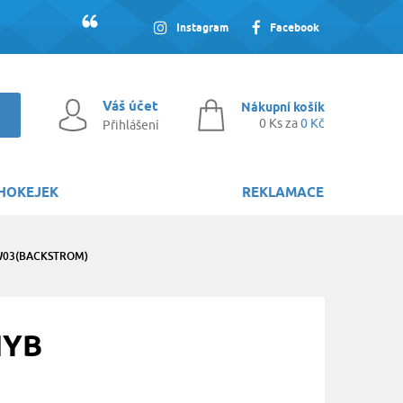
Instagram
Facebook
Váš účet
Nákupní košík
0 Ks za
0 Kč
Přihlášení
HOKEJEK
REKLAMACE
 W03(BACKSTROM)
HYB