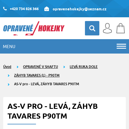
+420 734 826 366
opravenehokejky@seznam.cz
MENU
Úvod
OPRAVENÉ V SHAFTU
LEVÁ RUKA DOLE
ZÁHYB TAVARES (L) - P90TM
AS-V pro - LEVÁ, ZÁHYB TAVARES P90TM
AS-V PRO - LEVÁ, ZÁHYB
TAVARES P90TM