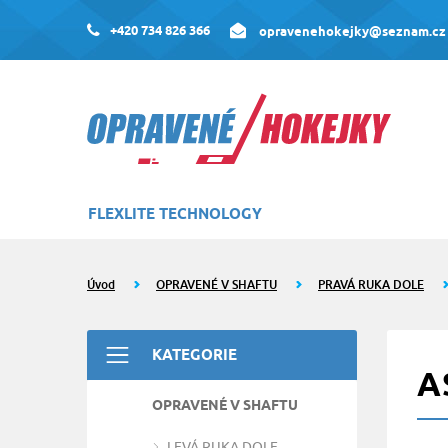
+420 734 826 366
opravenehokejky@seznam.cz
FLEXLITE TECHNOLOGY
Úvod
OPRAVENÉ V SHAFTU
PRAVÁ RUKA DOLE
KATEGORIE
A
OPRAVENÉ V SHAFTU
LEVÁ RUKA DOLE