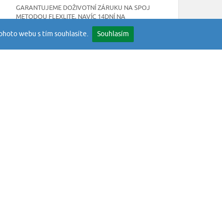
GARANTUJEME DOŽIVOTNÍ ZÁRUKU NA SPOJ
METODOU FLEXLITE, NAVÍC 14DNÍ NA
JAKOUKOLIV SKRYTOU VADU
ohoto webu s tím souhlasíte.
Souhlasím
NEWSLETTER
mínky
Odebírejte naše novinky
okies
stran
ODESLAT
toupení