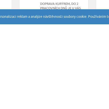
DOPRAVA KURÝREM, DO 2
PRACOVNÍCH DNŮ JE U VÁS
rsonalizaci reklam a analýze návštěvnosti soubory cookie. Používáním t
INFORMACE
SLUŽBY
FlexLite Technology
Obchodní pod
FAQ - časté dotazy
Soukromí a co
Záhyby hokejek
Práva třetích 
Reklamace
Vrácení a ods