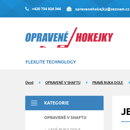
+420 734 826 366
opravenehokejky@seznam.cz
FLEXLITE TECHNOLOGY
Úvod
OPRAVENÉ V SHAFTU
PRAVÁ RUKA DOLE
KATEGORIE
J
OPRAVENÉ V SHAFTU
LEVÁ RUKA DOLE