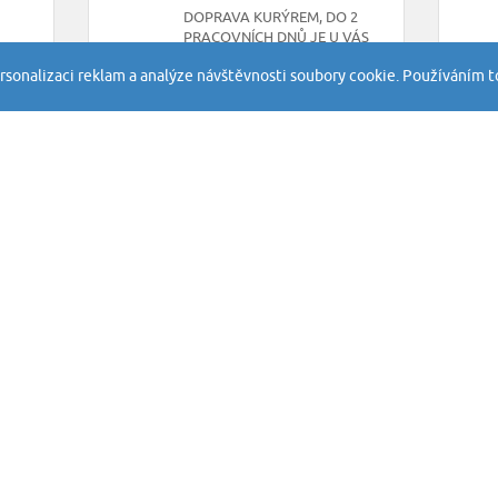
DOPRAVA KURÝREM, DO 2
PRACOVNÍCH DNŮ JE U VÁS
rsonalizaci reklam a analýze návštěvnosti soubory cookie. Používáním t
INFORMACE
SLUŽBY
FlexLite Technology
Obchodní pod
FAQ - časté dotazy
Soukromí a co
Záhyby hokejek
Práva třetích 
Reklamace
Vrácení a ods