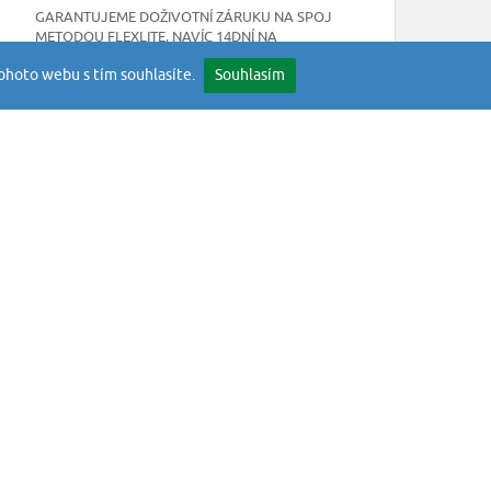
GARANTUJEME DOŽIVOTNÍ ZÁRUKU NA SPOJ
METODOU FLEXLITE, NAVÍC 14DNÍ NA
JAKOUKOLIV SKRYTOU VADU
ohoto webu s tím souhlasíte.
Souhlasím
NEWSLETTER
mínky
Odebírejte naše novinky
okies
stran
ODESLAT
toupení