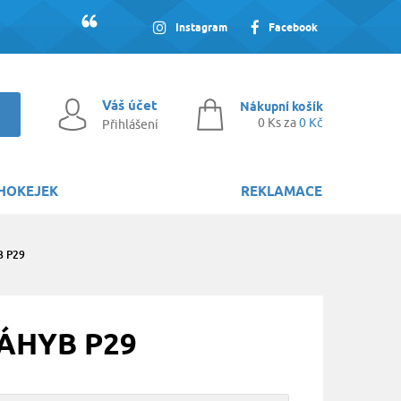
Instagram
Facebook
Váš účet
Nákupní košík
0 Ks za
0 Kč
Přihlášení
HOKEJEK
REKLAMACE
B P29
ZÁHYB P29