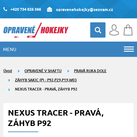
+420 734 826 366
opravenehokejky@seznam.cz
MENU
Úvod
OPRAVENÉ V SHAFTU
PRAVÁ RUKA DOLE
ZÁHYB SAKIC (P) - P92,P29,P19,W03
NEXUS TRACER - PRAVÁ, ZÁHYB P92
NEXUS TRACER - PRAVÁ,
ZÁHYB P92