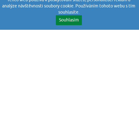
analýze návštěvnosti soubory cookie. Používáním tohoto webu s tím
souhlasíte.
Souhlasím
RYCHLOST DORUČENÍ
DOPRAVA KURÝREM, DO 2 PRACOVNÍCH DNŮ JE U
VÁS
POSKYTUJEME ZÁRUKY
GARANTUJEME DOŽIVOTNÍ ZÁRUKU NA SPOJ
METODOU FLEXLITE, NAVÍC 14DNÍ NA JAKOUKOLIV
SKRYTOU VADU