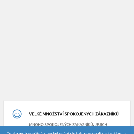
VELKÉ MNOŽSTVÍ SPOKOJENÝCH ZÁKAZNÍKŮ
MNOHO SPOKOJENÝCH ZÁKAZNÍKŮ, JEJICH
RECENZE NAJDETE NA NAŠEM FACEBOOKU
Tento web používá k poskytování služeb, personalizaci reklam a