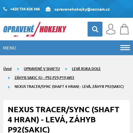
+420 734 826 366
opravenehokejky@seznam.cz
MENU
Úvod
OPRAVENÉ V SHAFTU
LEVÁ RUKA DOLE
ZÁHYB SAKIC (L) - P92,P29,P19,W03
NEXUS TRACER/SYNC (SHAFT 4 HRAN) - LEVÁ, ZÁHYB P92(SAKIC)
NEXUS TRACER/SYNC (SHAFT
4 HRAN) - LEVÁ, ZÁHYB
P92(SAKIC)