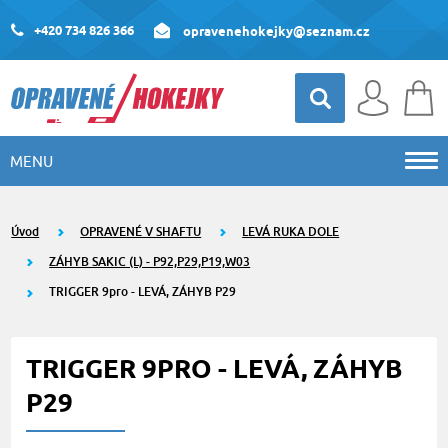
+420 734 826 366
opravenehokejky@seznam.cz
MENU
Úvod
OPRAVENÉ V SHAFTU
LEVÁ RUKA DOLE
ZÁHYB SAKIC (L) - P92,P29,P19,W03
TRIGGER 9pro - LEVÁ, ZÁHYB P29
TRIGGER 9PRO - LEVÁ, ZÁHYB
P29