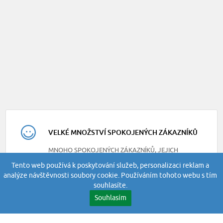
VELKÉ MNOŽSTVÍ SPOKOJENÝCH ZÁKAZNÍKŮ
MNOHO SPOKOJENÝCH ZÁKAZNÍKŮ, JEJICH
RECENZE NAJDETE NA NAŠEM FACEBOOKU
Tento web používá k poskytování služeb, personalizaci reklam a
analýze návštěvnosti soubory cookie. Používáním tohoto webu s tím
souhlasíte.
Souhlasím
RYCHLOST DORUČENÍ