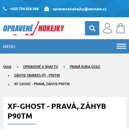
+420 734 826 366
opravenehokejky@seznam.cz
MENU
Úvod
OPRAVENÉ V SHAFTU
PRAVÁ RUKA DOLE
ZÁHYB TAVARES (P) - P90TM
XF-GHOST - PRAVÁ, ZÁHYB P90TM
XF-GHOST - PRAVÁ, ZÁHYB
P90TM