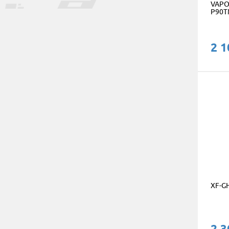
VAPOR
P90T
2 1
XF-G
2 3