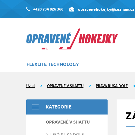
+420 734 826 366
opravenehokejky@seznam.cz
FLEXLITE TECHNOLOGY
Úvod
OPRAVENÉ V SHAFTU
PRAVÁ RUKA DOLE
KATEGORIE
Z
OPRAVENÉ V SHAFTU
LEVÁ RUKA DOLE