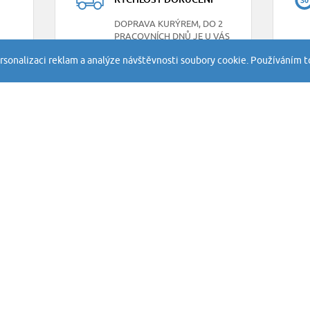
DOPRAVA KURÝREM, DO 2
PRACOVNÍCH DNŮ JE U VÁS
rsonalizaci reklam a analýze návštěvnosti soubory cookie. Používáním t
INFORMACE
SLUŽBY
FlexLite Technology
Obchodní pod
FAQ - časté dotazy
Soukromí a co
Záhyby hokejek
Práva třetích 
Reklamace
Vrácení a ods