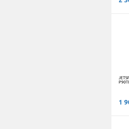
JETSP
P90T
1 9