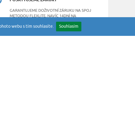
GARANTUJEME DOŽIVOTNÍ ZÁRUKU NA SPOJ
METODOU FLEXLITE, NAVÍC 14DNÍ NA
JAKOUKOLIV SKRYTOU VADU
ohoto webu s tím souhlasíte.
Souhlasím
NEWSLETTER
mínky
Odebírejte naše novinky
okies
stran
ODESLAT
toupení